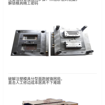
解锁模具精工密码
破解注塑模具分型面跑披锋困局，
直击人工修边成本居高不下难题