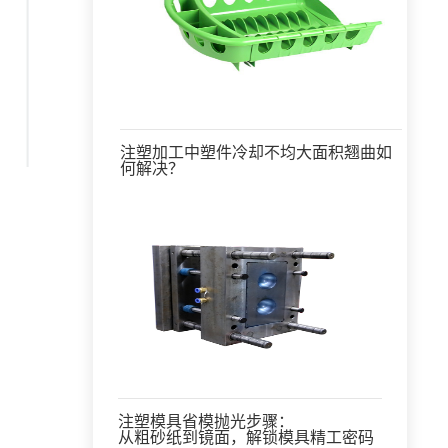
注塑加工中塑件冷却不均大面积翘曲如
何解决？
注塑模具省模抛光步骤：
从粗砂纸到镜面，解锁模具精工密码