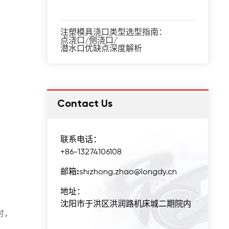
注塑模具浇口类型选型指南：
点浇口/侧浇口/
潜水口优缺点深度解析
Contact Us
联系电话：
+86-13274106108
邮箱:
shizhong.zhao@longdy.cn
地址：
沈阳市于洪区洪润路机床城二期院内
时，