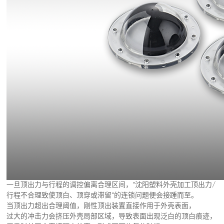
一旦顶出力与行程的调控偏离合理区间，“沈阳塑料外壳加工顶出力/
行程不合理致使顶白、顶穿或滞留”的连锁问题便会接踵而至。
当顶出力超出合理阈值，刚性顶出装置直接作用于外壳表面，
过大的冲击力会挤压外壳局部区域，导致表面出现泛白的顶白痕迹，