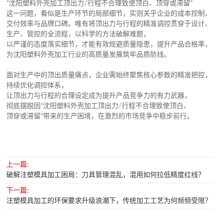
“沈阳塑料外壳加工顶出力/行程不合理致使顶白、顶穿或滞留”
这一问题，看似是生产环节的局部细节，实则关乎企业的成本控制、
交付效率与品牌口碑。唯有将顶出力与行程的精准调控贯穿于设计、
生产、管控的全流程，以科学的方法破解难题，
以严谨的态度落实细节，才能有效规避质量隐患，提升产品合格率，
为沈阳塑料外壳加工行业的高质量发展筑牢品质防线。
面对生产中的顶出质量痛点，企业需始终聚焦核心参数的精准把控，
持续优化调控体系，
让顶出力与行程的合理设定成为提升产品竞争力的有力武器，
彻底摆脱因“沈阳塑料外壳加工顶出力/行程不合理致使顶白、
顶穿或滞留”带来的生产困境，在激烈的市场竞争中稳步前行。
上一篇:
破解注塑模具加工困局：刀具管理混乱，混用如何拉低精度红线？
下一篇:
注塑模具加工的环保要求升级浪潮下，传统加工工艺为何频频受限？