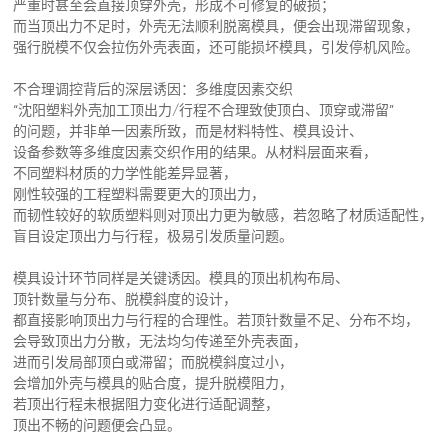
严重时甚至会直接顶穿外壳，形成不可修复的破损；
而当顶出力不足时，外壳无法顺利脱离模具，便会出现滞留现象，
强行脱模不仅会拉伤外壳表面，还可能损坏模具，引发停机风险。
不合理调控背后的深层诱因：多维度因素交织
“沈阳塑料外壳加工顶出力/行程不合理致使顶白、顶穿或滞留”
的问题，并非单一因素所致，而是材料特性、模具设计、
设备参数等多维度因素交织作用的结果。从材料层面来看，
不同塑料材质的力学性能差异显著，
刚性较强的工程塑料需要更大的顶出力，
而韧性较好的软质塑料则对顶出力更为敏感，若忽略了材质适配性，
盲目设定顶出力与行程，极易引发质量问题。
模具设计环节同样是关键诱因。模具的顶出机构布局、
顶针数量与分布、脱模斜度的设计，
都直接影响顶出力与行程的合理性。若顶针数量不足、分布不均，
会导致顶出力分散，无法均匀传递至外壳表面，
进而引发局部顶白或滞留；而脱模斜度过小，
会增加外壳与模具的贴合度，提升脱模阻力，
若顶出行程未根据阻力变化进行适配调整，
顶出不畅的问题便会凸显。