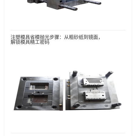
注塑模具省模抛光步骤：从粗砂纸到镜面，
解锁模具精工密码