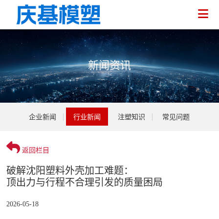
新闻资讯
企业介绍
企业新闻
行业新闻
注塑知识
常见问题
荣誉资质
医疗注塑
技术人员
电气注塑
返回栏目
企业新闻
破解沈阳塑料外壳加工难题：
家用注塑
行业新闻
顶出力与行程不合理引发的质量困局
注塑加工
环保注塑
注塑知识
2026-05-18
模具开发