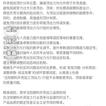
科学规划顶针分布位置，确保顶出力均匀作用于外壳表面，
避免局部受力过大引发顶白、顶穿；优化模具脱模斜度设计，
降低外壳与模具的贴合阻力，为顶出过程提供顺畅的脱模条件；
同时，选用耐磨、高强度的顶针材质，
避免顶针因长期受力变形导致顶出力传递失衡，
从模具层面保障顶出力与行程的合理性。
设备升级与人员能力提升则是保障调控落地的重要支撑。
引入具备精准参数控制功能的注塑设备，
实现顶出力与行程的数字化调节，提升参数调控的精度与稳定性；
同时，加强对操作人员的专业培训，使其掌握不同材料、
不同结构的外壳对应的顶出力与行程设定标准，
建立参数调整的动态响应机制，
根据生产中的实时问题及时优化参数，形成“发现问题-分析原因-
调整参数-验证效果”的闭环管理流程，从根源上杜绝
“沈阳塑料外壳加工顶出力/行程不合理致使顶白、顶穿或滞留”
的质量问题。
精准调控，筑牢沈阳塑料外壳加工品质防线
在沈阳塑料外壳加工行业竞争日益激烈的当下，
产品品质的稳定性是企业立足市场的根本。